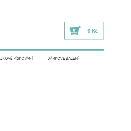
0
0 Kč
ZKOVÉ PÍSKOVÁNÍ
DÁRKOVÉ BALENÍ
FERENCE
NABÍDKA PRODUKTŮ
OVÁNÍ NA NEREZ
E-SHOP (FLER)