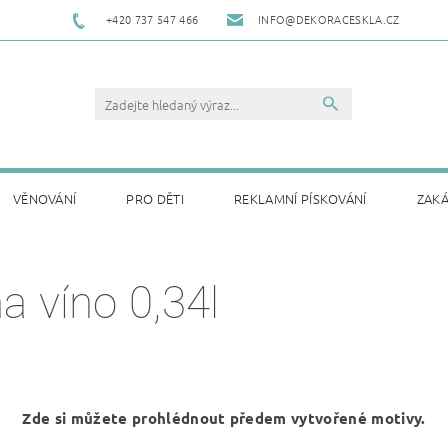
+420 737 547 466
INFO@DEKORACESKLA.CZ
VĚNOVÁNÍ
PRO DĚTI
REKLAMNÍ PÍSKOVÁNÍ
ZAKÁ
DACÍ LHŮTA
KONTAKTY
OBCHODNÍ PODMÍNKY
RE
a víno 0,34l
GRAVÍROVÁNÍ DO DŘEVA
GRAVÍROVÁNÍ NA NEREZ
PÍSK
Zde si můžete prohlédnout předem vytvořené motivy.