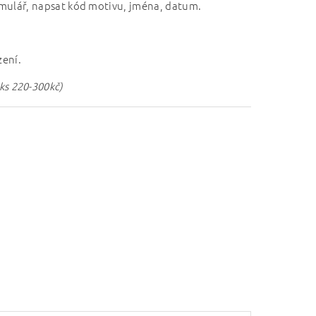
rmulář, napsat kód motivu, jména, datum.
zení.
1ks 220-300kč)