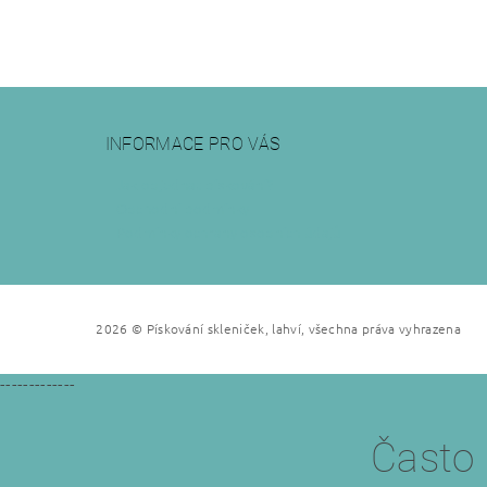
INFORMACE PRO VÁS
Jak objednat pískování?
Obchodní podmínky
Podmínky ochrany osobních údajů
2026 © Pískování skleniček, lahví, všechna práva vyhrazena
-------------
Často 