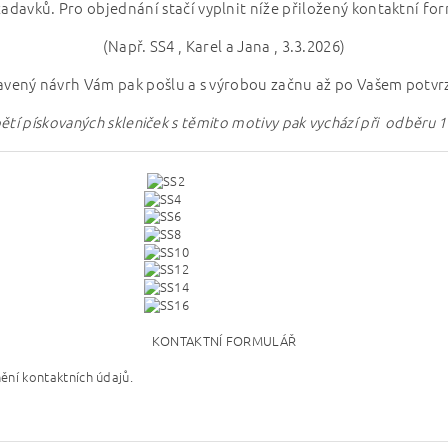
adavků. Pro objednání stačí vyplnit níže přiložený kontaktní fo
(Např. SS4 , Karel a Jana , 3.3.2026)
vený návrh Vám pak pošlu a s výrobou začnu až po Vašem potvr
tí pískovaných skleniček s těmito motivy pak vychází při odběru 
KONTAKTNÍ FORMULÁŘ
ění kontaktních údajů.