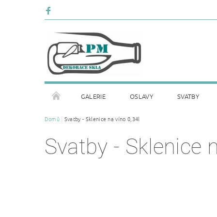
GALERIE
OSLAVY
SVATBY
Domů
Svatby - Sklenice na víno 0,34l
DÁRKOVÉ SETY
DOPRAVA A PLATBA
DO
Svatby - Sklenice n
PÍSKOVANÉ SKLENICE
HRNKY S POTISKEM