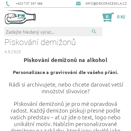
+420 737 547 466
INFO@DEKORACESKLA.CZ
0
0 Kč
Pískování demižonů
4.9.2020
Pískování demižonů na alkohol
Personalizace a gravírování dle vašeho přání.
Rádi si archivujete, nebo chcete darovat vetší
množství slivovice?
Pískování demižonů je pro mě opravdová
radost. Každý demižon pískuji přesně podle
vašich představ – ať už jde o text, logo nebo
unikátní motiv. Nabízím personalizované
demižony na zakázku, které jsou skvělé jako