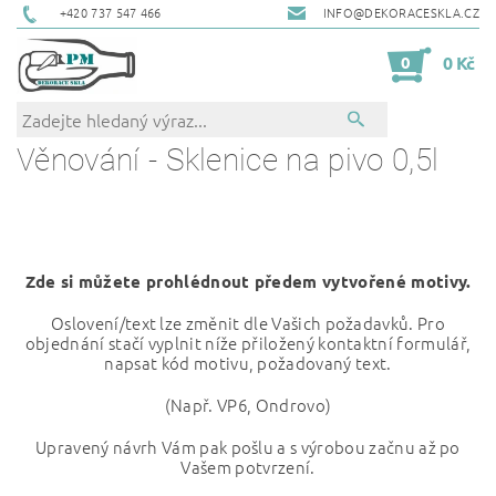
+420 737 547 466
INFO@DEKORACESKLA.CZ
0
0 Kč
Věnování - Sklenice na pivo 0,5l
Zde si můžete prohlédnout předem vytvořené motivy.
Oslovení/text lze změnit dle Vašich požadavků. Pro
objednání stačí vyplnit níže přiložený kontaktní formulář,
napsat kód motivu, požadovaný text.
(Např. VP6, Ondrovo)
Upravený návrh Vám pak pošlu a s výrobou začnu až po
Vašem potvrzení.