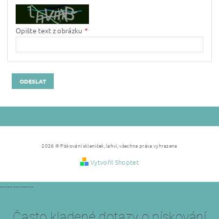
Opište text z obrázku
2026 © Pískování skleniček, lahví, všechna práva vyhrazena
Vytvořil Shoptet
-------------
Často kladené dotazy o pískování